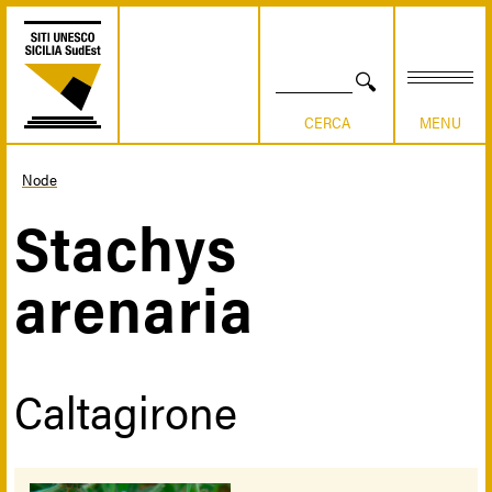
Salta
al
contenuto
principale
CERCA
Node
Briciole
Stachys
di
arenaria
pane
Caltagirone