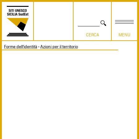
Skip
to
main
content
SEARCH
Forme dell'identità
Azioni per il territorio
Breadcrumb