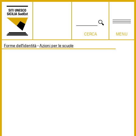
Skip
to
main
content
SEARCH
Forme dell'identità
Azioni per le scuole
Breadcrumb