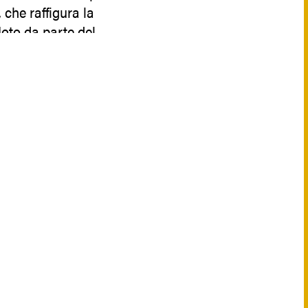
che raffigura la
oto da parte del
ulo Ducezio.
nti storici
ale sulla volta, attribuita
zza, è stata realizzata
igura una allegoria di
 ufficiale mostra il sito di
lveria, sito sul quale, in
 sarà riedificata la città
oto Antica per difendersi
 Greci. Nei riquadri laterali
 iscrizioni che riguardano i