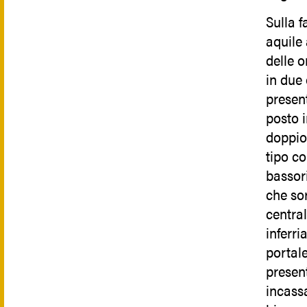
Sulla f
aquile
delle o
in due 
presen
posto 
doppio 
tipo co
bassori
che so
centra
inferri
portale
presen
incassa