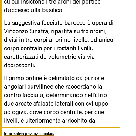
su cui insistono i tre archi del portico
quali p
d'accesso alla basilica.
netina.
La suggestiva facciata barocca è opera di
Un ala
Vincenzo Sinatra, ripartita su tre ordini,
gelosa
divisi in tre corpi al primo livello, ad unico
dall’u
corpo centrale per i restanti livelli,
mentre 
caratterizzati da volumetrie via via
Comune,
decrescenti.
e ad o
Il primo ordine è delimitato da paraste
conveg
angolari curvilinee che raccordano la
A rest
contro facciata, determinando nell'atrio
dell’Is
due arcate sfalsate laterali con sviluppo
Crimin
ad ogiva, dove corpo centrale, per due
livelli, è ulteriormente arricchito da
Il pal
coppie di colonne binate aggettanti, che
moment
Informativa privacy e cookie.