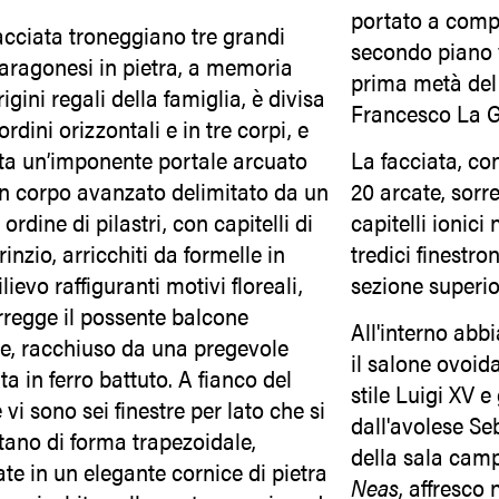
portato a compi
acciata troneggiano tre grandi
secondo piano 
 aragonesi in pietra, a memoria
prima metà del 
rigini regali della famiglia, è divisa
Francesco La 
ordini orizzontali e in tre corpi, e
ta un’imponente portale arcuato
La facciata, co
in corpo avanzato delimitato da un
20 arcate, sorr
ordine di pilastri, con capitelli di
capitelli ionici
rinzio, arricchiti da formelle in
tredici finestro
lievo raffiguranti motivi floreali,
sezione superi
rregge il possente balcone
All'interno abb
le, racchiuso da una pregevole
il salone ovoid
ata in ferro battuto. A fianco del
stile Luigi XV e
 vi sono sei finestre per lato che si
dall'avolese Se
tano di forma trapezoidale,
della sala cam
te in un elegante cornice di pietra
Neas
, affresco 