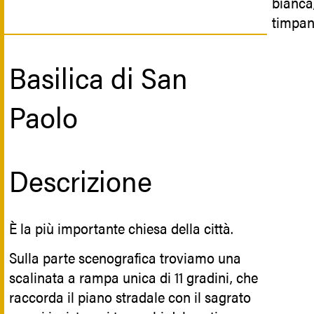
bianca,
timpani
cartigl
finestr
Basilica di San
arcuat
sotter
Paolo
Il cort
balcona
interna
Descrizione
più bas
È la più importante chiesa della città.
Rif
Sulla parte scenografica troviamo una
scalinata a rampa unica di 11 gradini, che
Nei son
raccorda il piano stradale con il sagrato
balli i