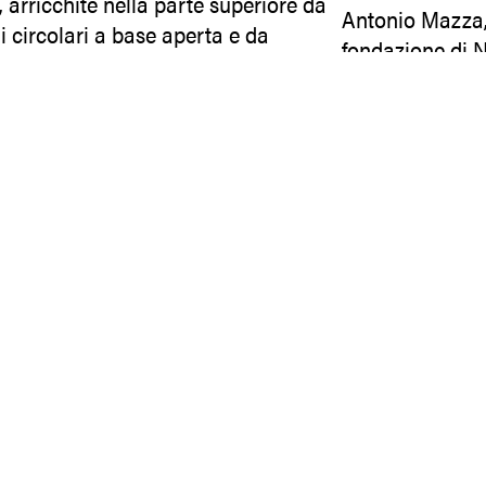
 arricchite nella parte superiore da
Antonio Mazza, 
 circolari a base aperta e da
fondazione di N
i posti nella parte inferiore. Sotto le
condottiero sic
e più esterne vi sono due portoncini
i che conducono ai magazzini
Riferime
ranei del palazzo.
ile interno è delimitato da grandi
te, che si proiettano dalla facciata
La pittura centr
 in ordine decrescente, fino ai piani
ad Antonimo Ma
si.
nel 1826, e raff
Ducezio, dove un
Neas sul monte A
erimenti storici
età pre-ellenica,
fortificata di N
tuosi saloni venivano organizzati i
dall'attacco dei
n onore della regina di Napoli, ai
vi sono, invece,