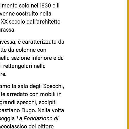
mento solo nel 1830 e il
venne costruito nella
XX secolo dall'architetto
Grassa.
nvessa, è caratterizzata da
ette da colonne con
 nella sezione inferiore e da
ni rettangolari nella
ore.
iamo la sala degli Specchi,
ale arredato con mobili in
 grandi specchi, scolpiti
bastiano Dugo. Nella volta
peggia
La Fondazione di
neoclassico del pittore