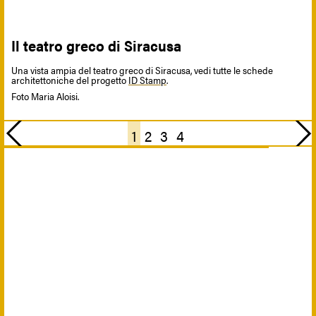
Il teatro greco di Siracusa
Una vista ampia del teatro greco di Siracusa, vedi tutte le schede
architettoniche del progetto
ID Stamp
.
Foto Maria Aloisi.
Previous
Next
1
2
3
4