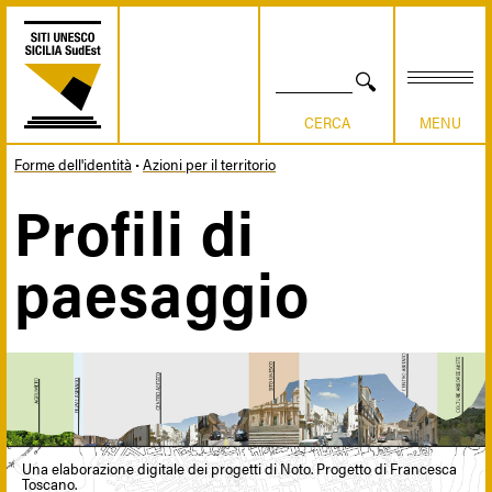
Salta
al
contenuto
principale
CERCA
Forme dell'identità
Azioni per il territorio
Briciole
Profili di
di
paesaggio
pane
Una elaborazione digitale dei progetti di Noto. Progetto di Francesca
Toscano.