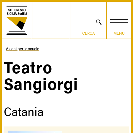
Salta
al
contenuto
principale
CERCA
Azioni per le scuole
Briciole
Teatro
di
Sangiorgi
pane
Catania