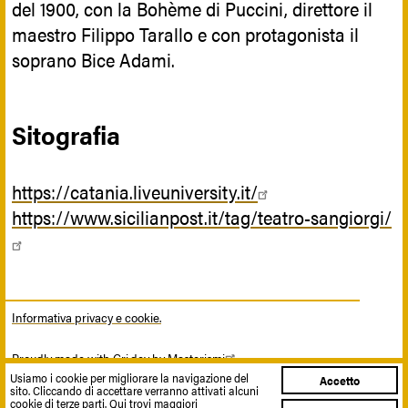
del 1900, con la Bohème di Puccini, direttore il
maestro Filippo Tarallo e con protagonista il
soprano Bice Adami.
Sitografia
https://catania.liveuniversity.it/
https://www.sicilianpost.it/tag/teatro-sangiorgi/
Informativa privacy e cookie.
Proudly made with Gri.dev by
Masterismi
© 2019 Progetto Siti UNESCO Sicilia Sudest
Usiamo i cookie per migliorare la navigazione del
Accetto
sito. Cliccando di accettare verranno attivati alcuni
cookie di terze parti.
Qui trovi maggiori