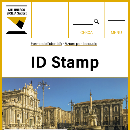
Salta
al
contenuto
principale
CERCA
Forme dell'identità
Azioni per le scuole
Briciole
ID Stamp
di
pane