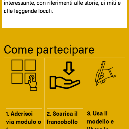
interessante, con riferimenti alle storie, ai miti e
alle leggende locali.
Come partecipare
3. Usa il
1. Aderisci
2. Scarica il
modello e
via modulo o
francobollo
libera la