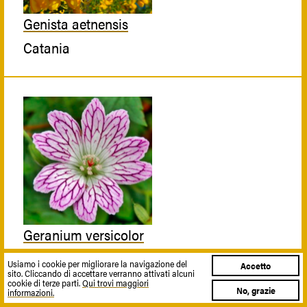
Genista aetnensis
Catania
Geranium versicolor
Militello in Val di Catania
Usiamo i cookie per migliorare la navigazione del
Accetto
sito. Cliccando di accettare verranno attivati alcuni
cookie di terze parti.
Qui trovi maggiori
No, grazie
informazioni.